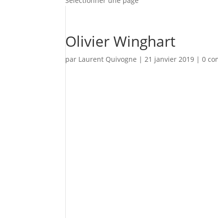
Sélectionner une page
Olivier Winghart
par
Laurent Quivogne
|
21 janvier 2019
|
0 co